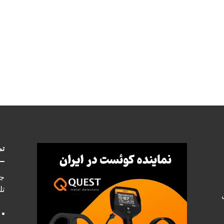
تم
جه
تل