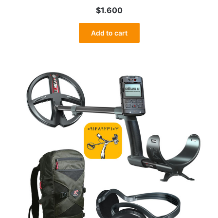
$
1.600
Add to cart